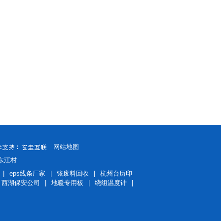
别墅楼梯02
别墅楼梯03
网站地图
镇东江村
|
eps线条厂家
|
铱废料回收
|
杭州台历印
西湖保安公司
|
地暖专用板
|
绕组温度计
|