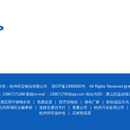
>
机电学院01
别墅楼梯04
016 版权所有：杭州科宝钢业有限公司
浙ICP备13006565号
All Rights Reserved
：13967171398 邮箱/e-mail ：139671700@qq.com 地址/ADD：萧山区益农
酒店用不锈钢水管
|
危废处置
|
投币充电站
|
墙布厂家
|
彩铝成品天沟
杭州西湖区太极拳馆
|
道路交通信号灯
|
香薰公司
|
杭州污水处理公司
|
杭州停车场外包
|
石材垫高器