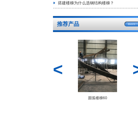
搭建楼梯为什么选钢结构楼梯？
推荐产品
more>
<
62
圆弧楼梯60
钢结构工程96